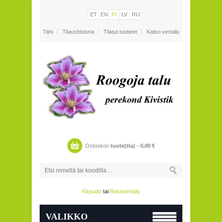
ET
EN
FI
LV
RU
Tilini
Tilaushistoria
Tilatut tuotteet
Katso vertailu
Ostoskori
tuote(tta) -
0,00
€
Kirjaudu
tai
Rekisteröidy
VALIKKO