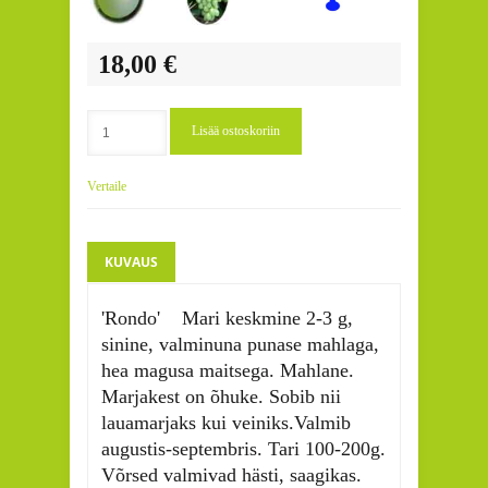
18,00 €
Lisää ostoskoriin
Vertaile
KUVAUS
'Rondo' Mari keskmine 2-3 g,
sinine, valminuna punase mahlaga,
hea magusa maitsega. Mahlane.
Marjakest on õhuke. Sobib nii
lauamarjaks kui veiniks.Valmib
augustis-septembris. Tari 100-200g.
Võrsed valmivad hästi, saagikas.