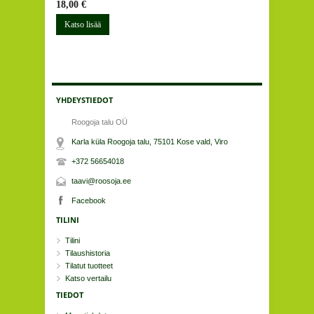
18,00 €
9,00 €
Katso lisää
Katso lisä
YHDEYSTIEDOT
Roogoja talu OÜ
Karla küla Roogoja talu, 75101
Kose vald
, Viro
+372 56654018
taavi@roosoja.ee
Facebook
TILINI
Tilini
Tilaushistoria
Tilatut tuotteet
Katso vertailu
TIEDOT