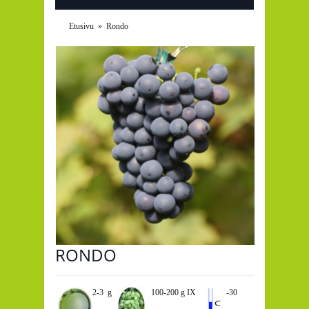
Etusivu
»
Rondo
RONDO
2-3 g
100-200 g IX
-30